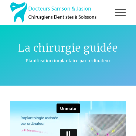
La chirurgie guidée
Planification implantaire par ordinateur